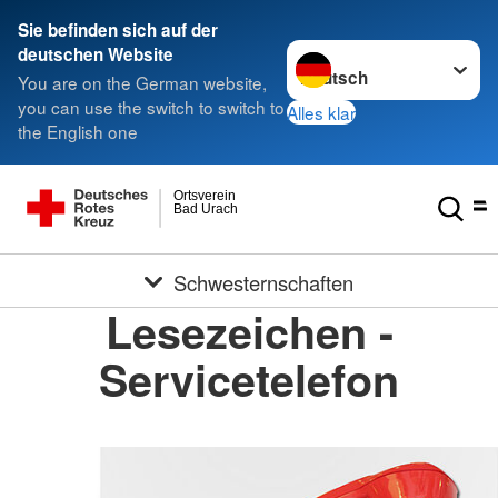
Sie befinden sich auf der
Sprache wechseln zu
deutschen Website
You are on the German website,
you can use the switch to switch to
Alles klar
the English one
Ortsverein
Bad Urach
Schwesternschaften
Lesezeichen -
Servicetelefon