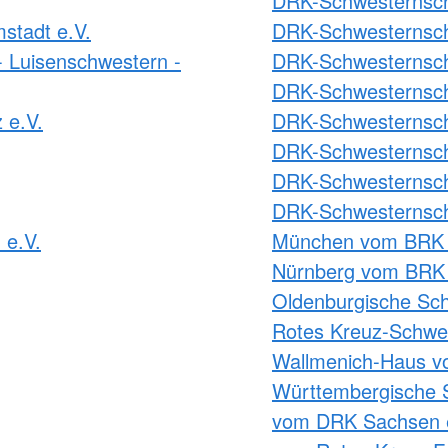
DRK-Schwesternscha
stadt e.V.
DRK-Schwesternsch
 Luisenschwestern -
DRK-Schwesternsch
DRK-Schwesternsch
 e.V.
DRK-Schwesternscha
DRK-Schwesternscha
DRK-Schwesternscha
DRK-Schwesternsch
 e.V.
München vom BRK 
Nürnberg vom BRK 
Oldenburgische Sch
Rotes Kreuz-Schwes
Wallmenich-Haus v
Württembergische 
vom DRK Sachsen 