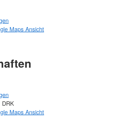
ngen
ogle Maps Ansicht
haften
ngen
m DRK
ogle Maps Ansicht