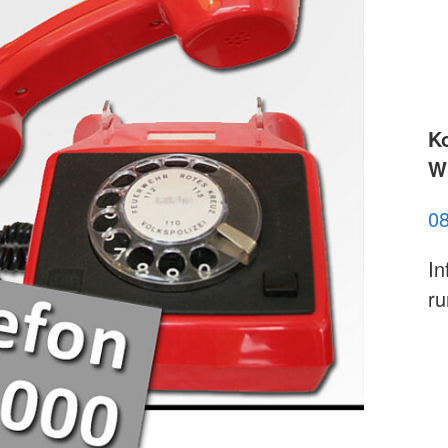
K
Wi
0
In
ru