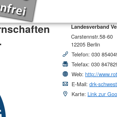
rnschaften
Landesverband Ve
Carstennstr.58-60
.
12205
Berlin
Telefon:
030 85404
Telefax:
030 84782
Web:
http://www.r
E-Mail:
drk-schwes
Karte:
Link zur Go