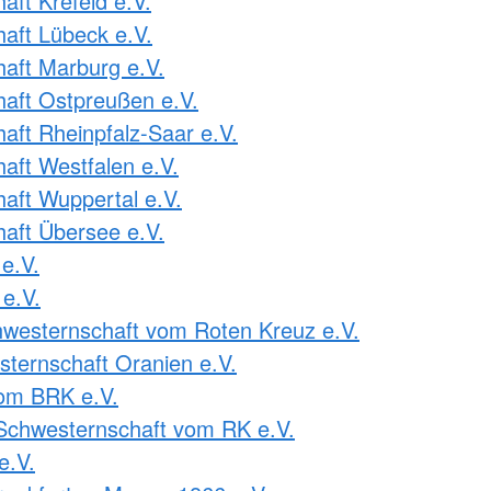
ft Krefeld e.V.
aft Lübeck e.V.
aft Marburg e.V.
aft Ostpreußen e.V.
ft Rheinpfalz-Saar e.V.
ft Westfalen e.V.
ft Wuppertal e.V.
aft Übersee e.V.
e.V.
e.V.
westernschaft vom Roten Kreuz e.V.
ternschaft Oranien e.V.
om BRK e.V.
Schwesternschaft vom RK e.V.
e.V.