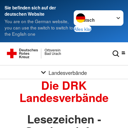
Sie befinden sich auf der
Sprache wechseln zu
deutschen Website
You are on the German website,
you can use the switch to switch to
Alles klar
the English one
Ortsverein
Bad Urach
Landesverbände
Die DRK
Landesverbände
Lesezeichen -