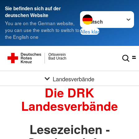
Sie befinden sich auf der
Sprache wechseln zu
deutschen Website
You are on the German website,
you can use the switch to switch to
Alles klar
the English one
Ortsverein
Bad Urach
Landesverbände
Die DRK
Landesverbände
Lesezeichen -