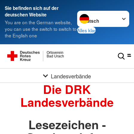
Sie befinden sich auf der
Sprache wechseln zu
deutschen Website
You are on the German website,
you can use the switch to switch to
Alles klar
the English one
Ortsverein
Bad Urach
Landesverbände
Die DRK
Landesverbände
Lesezeichen -