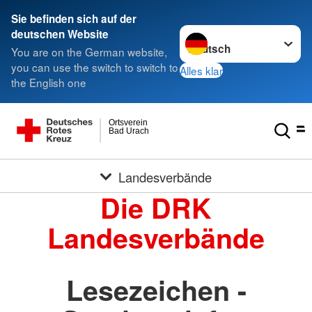
Sie befinden sich auf der
Sprache wechseln zu
deutschen Website
You are on the German website,
you can use the switch to switch to
Alles klar
the English one
Ortsverein
Bad Urach
Landesverbände
Die DRK
Landesverbände
Lesezeichen -