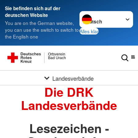
Sie befinden sich auf der
Sprache wechseln zu
deutschen Website
You are on the German website,
you can use the switch to switch to
Alles klar
the English one
Ortsverein
Bad Urach
Landesverbände
Die DRK
Landesverbände
Lesezeichen -