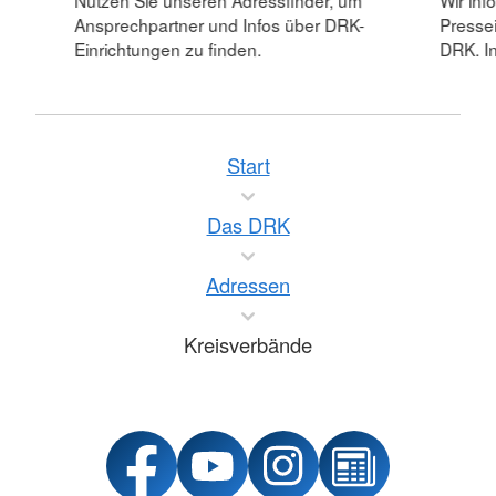
Nutzen Sie unseren Adressfinder, um
Wir inf
Ansprechpartner und Infos über DRK-
Pressei
Einrichtungen zu finden.
DRK. In
Start
Das DRK
Adressen
Kreisverbände