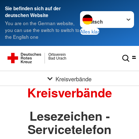
Sie befinden sich auf der
Sprache wechseln zu
deutschen Website
You are on the German website,
you can use the switch to switch to
Alles klar
the English one
Ortsverein
Bad Urach
Kreisverbände
Kreisverbände
Lesezeichen -
Servicetelefon