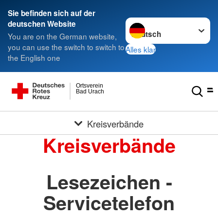
Sie befinden sich auf der
Sprache wechseln zu
deutschen Website
You are on the German website,
you can use the switch to switch to
Alles klar
the English one
Ortsverein
Bad Urach
Kreisverbände
Kreisverbände
Lesezeichen -
Servicetelefon