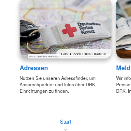
Foto: A. Zelck / DRKS, Karte: ©…
Adressen
Meld
Nutzen Sie unseren Adressfinder, um
Wir inf
Ansprechpartner und Infos über DRK-
Pressei
Einrichtungen zu finden.
DRK. In
Start