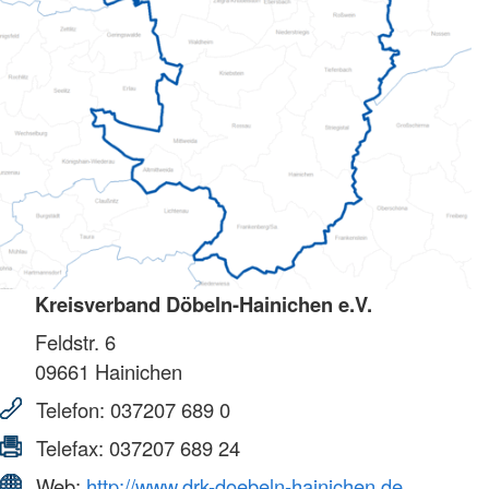
Kreisverband Döbeln-Hainichen e.V.
Feldstr. 6
09661
Hainichen
Telefon:
037207 689 0
Telefax:
037207 689 24
Web:
http://www.drk-doebeln-hainichen.de