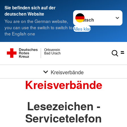
Sie befinden sich auf der
Sprache wechseln zu
deutschen Website
You are on the German website,
you can use the switch to switch to
Alles klar
the English one
Ortsverein
Bad Urach
Kreisverbände
Kreisverbände
Lesezeichen -
Servicetelefon