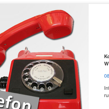
K
Wi
0
In
ru