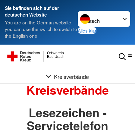
Sie befinden sich auf der
Sprache wechseln zu
deutschen Website
You are on the German website,
you can use the switch to switch to
Alles klar
the English one
Ortsverein
Bad Urach
Kreisverbände
Kreisverbände
Lesezeichen -
Servicetelefon