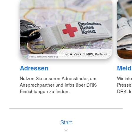
Foto: A. Zelck / DRKS, Karte: ©…
Adressen
Meld
Nutzen Sie unseren Adressfinder, um
Wir inf
Ansprechpartner und Infos über DRK-
Pressei
Einrichtungen zu finden.
DRK. In
Start