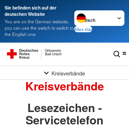
Sie befinden sich auf der
Sprache wechseln zu
deutschen Website
You are on the German website,
you can use the switch to switch to
Alles klar
the English one
Ortsverein
Bad Urach
Kreisverbände
Kreisverbände
Lesezeichen -
Servicetelefon