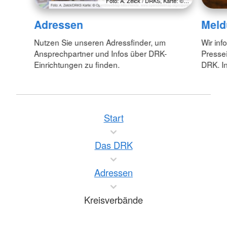
Foto: A. Zelck / DRKS, Karte: ©…
Adressen
Meld
Nutzen Sie unseren Adressfinder, um
Wir inf
Ansprechpartner und Infos über DRK-
Pressei
Einrichtungen zu finden.
DRK. In
Start
Das DRK
Adressen
Kreisverbände