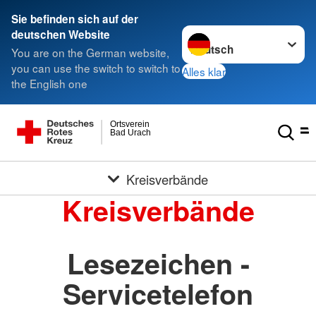
Sie befinden sich auf der
Sprache wechseln zu
deutschen Website
You are on the German website,
you can use the switch to switch to
Alles klar
the English one
Ortsverein
Bad Urach
Kreisverbände
Kreisverbände
Lesezeichen -
Servicetelefon