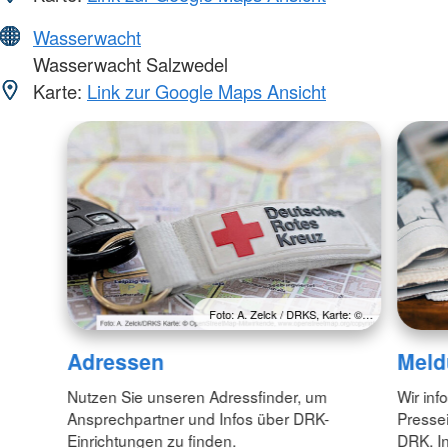
Wasserwacht
Wasserwacht Salzwedel
Karte:
Link zur Google Maps Ansicht
Foto: A. Zelck / DRKS, Karte: ©…
Adressen
Meld
Nutzen Sie unseren Adressfinder, um
Wir inf
Ansprechpartner und Infos über DRK-
Pressei
Einrichtungen zu finden.
DRK. In