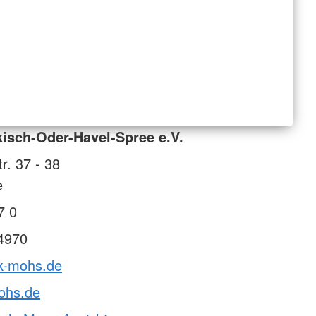
isch-Oder-Havel-Spree e.V.
r. 37 - 38
e
7 0
4970
rk-mohs.de
ohs.de