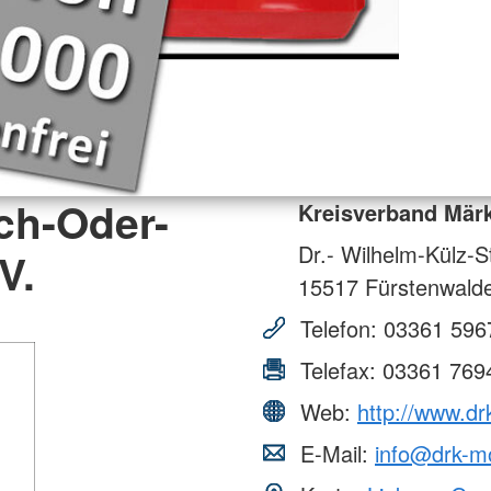
ch-Oder-
Kreisverband Märk
Dr.- Wilhelm-Külz-St
V.
15517
Fürstenwald
Telefon:
03361 596
Telefax:
03361 769
Web:
http://www.d
E-Mail:
info@drk-m