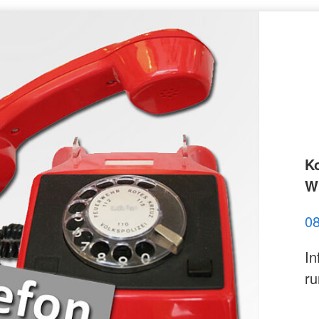
K
Wi
0
In
ru