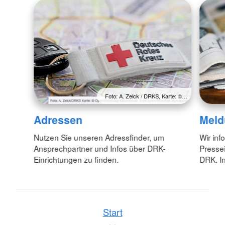
Foto: A. Zelck / DRKS, Karte: ©…
Adressen
Meld
Nutzen Sie unseren Adressfinder, um
Wir inf
Ansprechpartner und Infos über DRK-
Pressei
Einrichtungen zu finden.
DRK. In
Start