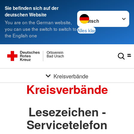
Sie befinden sich auf der
Sprache wechseln zu
deutschen Website
You are on the German website,
you can use the switch to switch to
Alles klar
the English one
Ortsverein
Bad Urach
Kreisverbände
Kreisverbände
Lesezeichen -
Servicetelefon