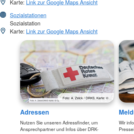
Karte:
Link zur Google Maps Ansicht
Sozialstationen
Sozialstation
Karte:
Link zur Google Maps Ansicht
Foto: A. Zelck / DRKS, Karte: ©…
Adressen
Meld
Nutzen Sie unseren Adressfinder, um
Wir inf
Ansprechpartner und Infos über DRK-
Pressei