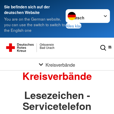
Sie befinden sich auf der
Sprache wechseln zu
deutschen Website
You are on the German website,
you can use the switch to switch to
Alles klar
the English one
Ortsverein
Bad Urach
Kreisverbände
Kreisverbände
Lesezeichen -
Servicetelefon