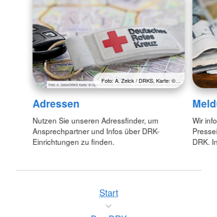
Foto: A. Zelck / DRKS, Karte: ©…
Adressen
Meld
Nutzen Sie unseren Adressfinder, um
Wir inf
Ansprechpartner und Infos über DRK-
Pressei
Einrichtungen zu finden.
DRK. In
Start