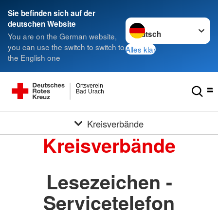
Sie befinden sich auf der
Sprache wechseln zu
deutschen Website
You are on the German website,
you can use the switch to switch to
Alles klar
the English one
Ortsverein
Bad Urach
Kreisverbände
Kreisverbände
Lesezeichen -
Servicetelefon