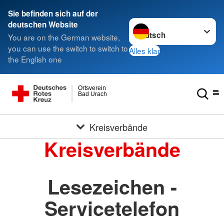
Sie befinden sich auf der
Sprache wechseln zu
deutschen Website
You are on the German website,
you can use the switch to switch to
Alles klar
the English one
Ortsverein
Bad Urach
Kreisverbände
Kreisverbände
Lesezeichen -
Servicetelefon