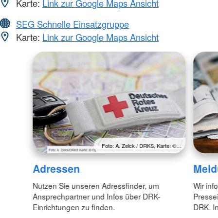
Karte:
Link zur Google Maps Ansicht
SEG Schnelle Einsatzgruppe
Karte:
Link zur Google Maps Ansicht
Foto: A. Zelck / DRKS, Karte: ©…
Adressen
Meld
Nutzen Sie unseren Adressfinder, um
Wir inf
Ansprechpartner und Infos über DRK-
Pressei
Einrichtungen zu finden.
DRK. In