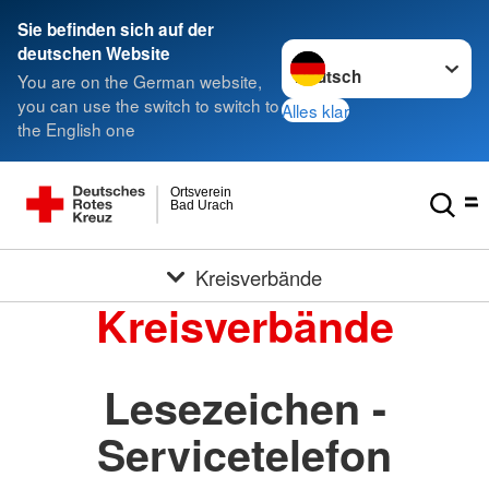
Sie befinden sich auf der
Sprache wechseln zu
deutschen Website
You are on the German website,
you can use the switch to switch to
Alles klar
the English one
Ortsverein
Bad Urach
Kreisverbände
Kreisverbände
Lesezeichen -
Servicetelefon