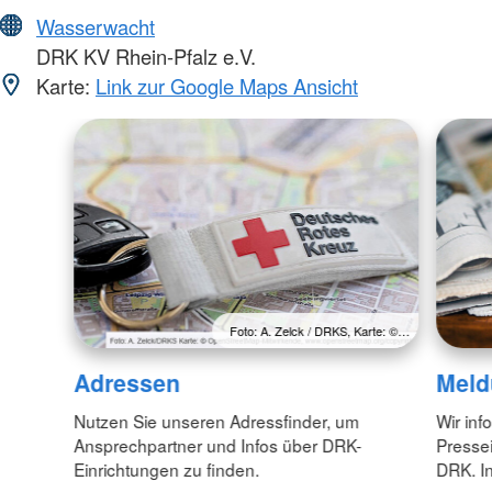
Wasserwacht
DRK KV Rhein-Pfalz e.V.
Karte:
Link zur Google Maps Ansicht
Foto: A. Zelck / DRKS, Karte: ©…
Adressen
Meld
Nutzen Sie unseren Adressfinder, um
Wir inf
Ansprechpartner und Infos über DRK-
Pressei
Einrichtungen zu finden.
DRK. In