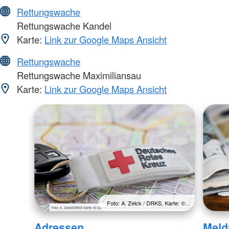
Rettungswache
Rettungswache Kandel
Karte:
Link zur Google Maps Ansicht
Rettungswache
Rettungswache Maximiliansau
Karte:
Link zur Google Maps Ansicht
Foto: A. Zelck / DRKS, Karte: ©…
Adressen
Meld