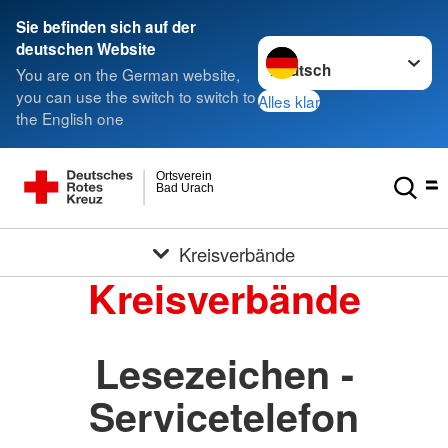
Sie befinden sich auf der
Sprache wechseln zu
deutschen Website
You are on the German website,
you can use the switch to switch to
Alles klar
the English one
Ortsverein
Bad Urach
Kreisverbände
Kreisverbände
Lesezeichen -
Servicetelefon