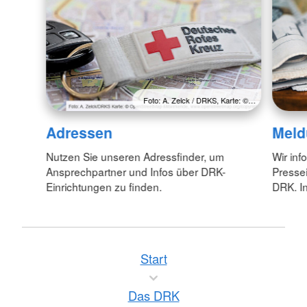
Foto: A. Zelck / DRKS, Karte: ©…
Adressen
Meld
Nutzen Sie unseren Adressfinder, um
Wir inf
Ansprechpartner und Infos über DRK-
Pressei
Einrichtungen zu finden.
DRK. In
Start
Das DRK