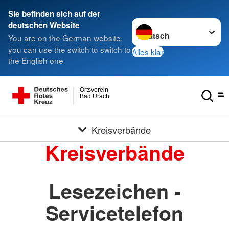
Sie befinden sich auf der
Sprache wechseln zu
deutschen Website
You are on the German website,
you can use the switch to switch to
Alles klar
the English one
Ortsverein
Bad Urach
Kreisverbände
Kreisverbände
Lesezeichen -
Servicetelefon