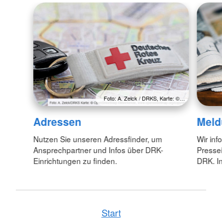
Foto: A. Zelck / DRKS, Karte: ©…
Adressen
Meld
Nutzen Sie unseren Adressfinder, um
Wir inf
Ansprechpartner und Infos über DRK-
Pressei
Einrichtungen zu finden.
DRK. In
Start