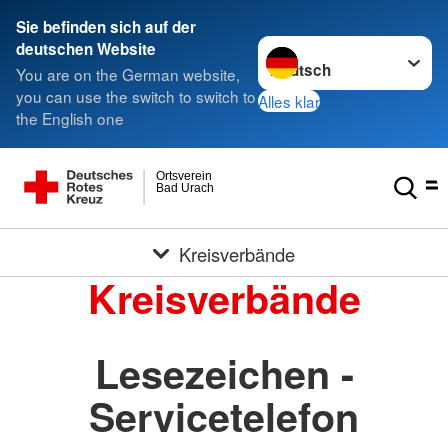
Sie befinden sich auf der
Sprache wechseln zu
deutschen Website
You are on the German website,
you can use the switch to switch to
Alles klar
the English one
Ortsverein
Bad Urach
Kreisverbände
Kreisverbände
Lesezeichen -
Servicetelefon