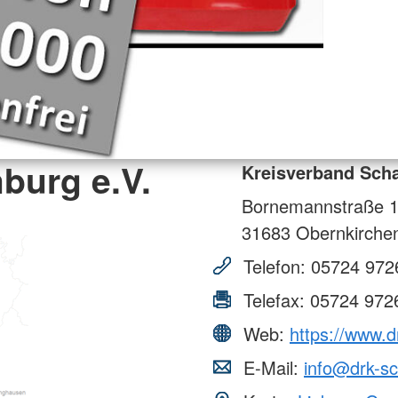
burg e.V.
Kreisverband Sch
Bornemannstraße 
31683
Obernkirche
Telefon:
05724 972
Telefax:
05724 972
Web:
https://www.
E-Mail:
info@drk-s