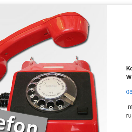
K
Wi
0
In
ru