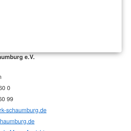
aumburg e.V.
1
n
60 0
60 99
drk-schaumburg.de
chaumburg.de