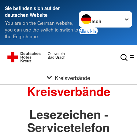
Sie befinden sich auf der
Sprache wechseln zu
deutschen Website
You are on the German website,
you can use the switch to switch to
Alles klar
the English one
Ortsverein
Bad Urach
Kreisverbände
Kreisverbände
Lesezeichen -
Servicetelefon