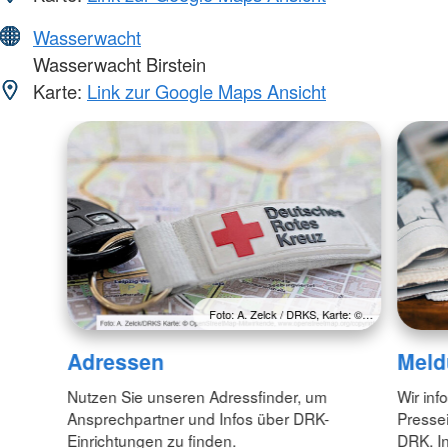
Wasserwacht
Wasserwacht Birstein
Karte:
Link zur Google Maps Ansicht
Foto: A. Zelck / DRKS, Karte: ©…
Adressen
Meld
Nutzen Sie unseren Adressfinder, um
Wir inf
Ansprechpartner und Infos über DRK-
Pressei
Einrichtungen zu finden.
DRK. In