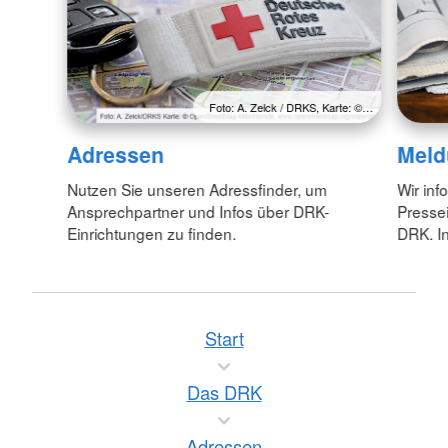
Foto: A. Zelck / DRKS, Karte: ©…
Adressen
Meld
Nutzen Sie unseren Adressfinder, um
Wir inf
Ansprechpartner und Infos über DRK-
Pressei
Einrichtungen zu finden.
DRK. In
Start
Das DRK
Adressen