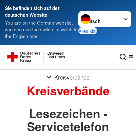
Sie befinden sich auf der
Sprache wechseln zu
deutschen Website
You are on the German website,
you can use the switch to switch to
Alles klar
the English one
Ortsverein
Bad Urach
Kreisverbände
Kreisverbände
Lesezeichen -
Servicetelefon