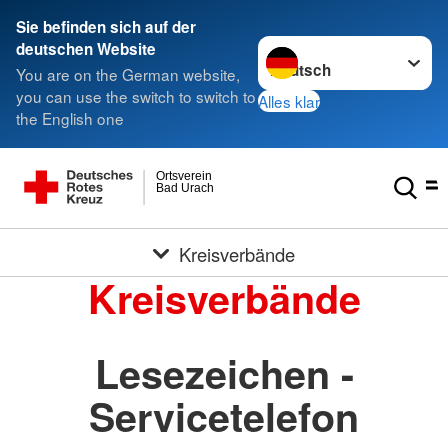
Sie befinden sich auf der
Sprache wechseln zu
deutschen Website
You are on the German website,
you can use the switch to switch to
Alles klar
the English one
Ortsverein
Bad Urach
Kreisverbände
Kreisverbände
Lesezeichen -
Servicetelefon