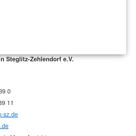
n Steglitz-Zehlendorf e.V.
39 0
39 11
k-sz.de
.de