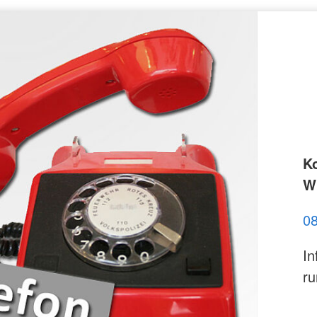
K
Wi
0
In
ru