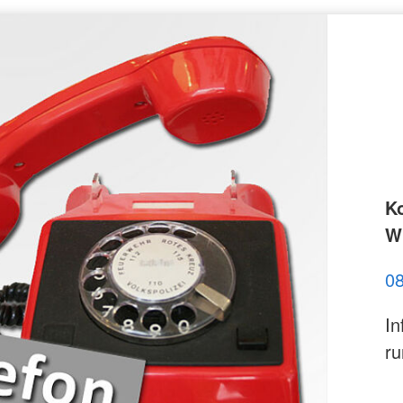
K
Wi
0
In
ru