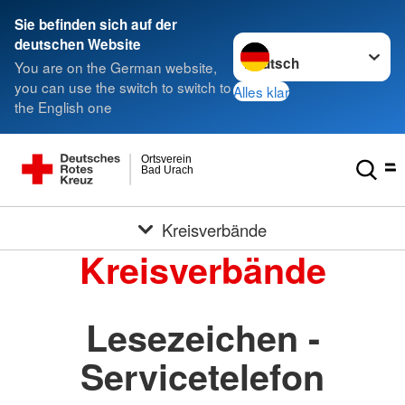
Sie befinden sich auf der
Sprache wechseln zu
deutschen Website
You are on the German website,
you can use the switch to switch to
Alles klar
the English one
Ortsverein
Bad Urach
Kreisverbände
Kreisverbände
Lesezeichen -
Servicetelefon