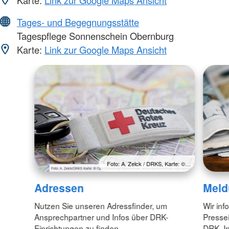
Karte:
Link zur Google Maps Ansicht
Tages- und Begegnungsstätte
Tagespflege Sonnenschein Obernburg
Karte:
Link zur Google Maps Ansicht
Foto: A. Zelck / DRKS, Karte: ©…
Adressen
Meld
Nutzen Sie unseren Adressfinder, um
Wir inf
Ansprechpartner und Infos über DRK-
Pressei
Einrichtungen zu finden.
DRK. In