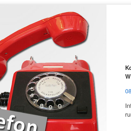
K
Wi
0
In
ru