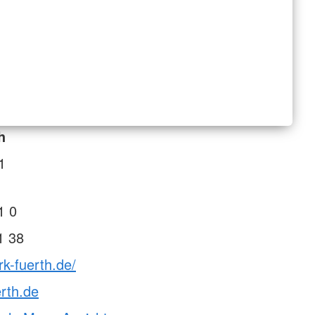
h
1
1 0
1 38
rk-fuerth.de/
rth.de