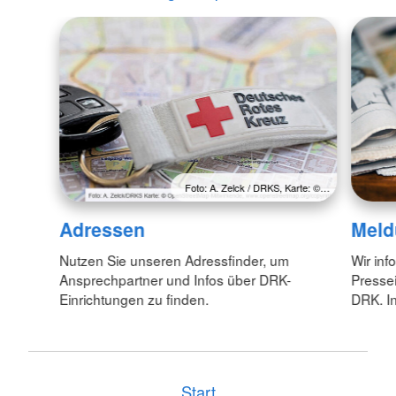
Foto: A. Zelck / DRKS, Karte: ©…
Adressen
Meld
Nutzen Sie unseren Adressfinder, um
Wir inf
Ansprechpartner und Infos über DRK-
Pressei
Einrichtungen zu finden.
DRK. In
Start