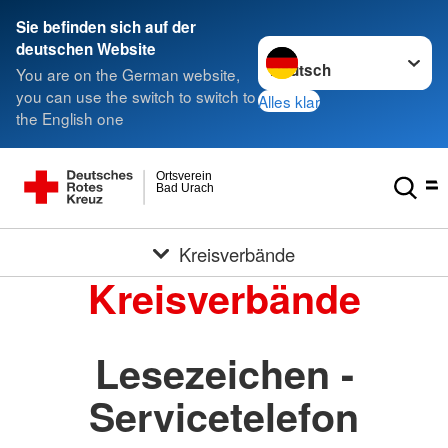
Sie befinden sich auf der
Sprache wechseln zu
deutschen Website
You are on the German website,
you can use the switch to switch to
Alles klar
the English one
Ortsverein
Bad Urach
Kreisverbände
Kreisverbände
Lesezeichen -
Servicetelefon