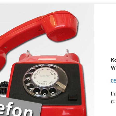
K
Wi
0
In
ru