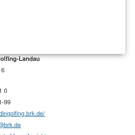
olfing-Landau
 6
1 0
1-99
dingolfing.brk.de/
n@brk.de