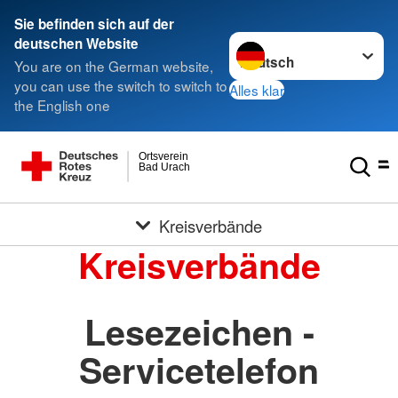
Sie befinden sich auf der
Sprache wechseln zu
deutschen Website
You are on the German website,
you can use the switch to switch to
Alles klar
the English one
Ortsverein
Bad Urach
Kreisverbände
Kreisverbände
Lesezeichen -
Servicetelefon