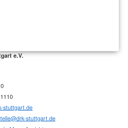
gart e.V.
 0
 1110
k-stuttgart.de
telle@drk-stuttgart.de