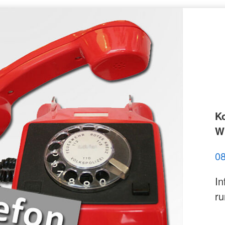
K
Wi
0
In
ru