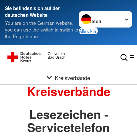
Sie befinden sich auf der
Sprache wechseln zu
deutschen Website
You are on the German website,
you can use the switch to switch to
Alles klar
the English one
Ortsverein
Bad Urach
Kreisverbände
Kreisverbände
Lesezeichen -
Servicetelefon