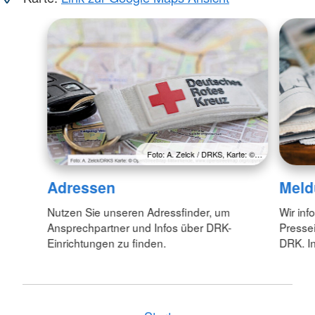
Foto: A. Zelck / DRKS, Karte: ©…
Adressen
Meld
Nutzen Sie unseren Adressfinder, um
Wir inf
Ansprechpartner und Infos über DRK-
Pressei
Einrichtungen zu finden.
DRK. In