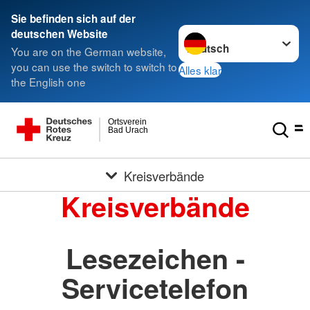
Sie befinden sich auf der
Sprache wechseln zu
deutschen Website
You are on the German website,
you can use the switch to switch to
Alles klar
the English one
Ortsverein
Bad Urach
Kreisverbände
Kreisverbände
Lesezeichen -
Servicetelefon