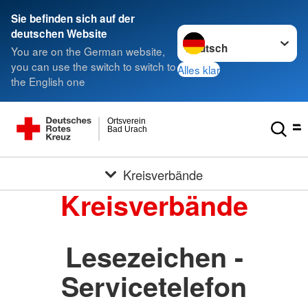
Sie befinden sich auf der
Sprache wechseln zu
deutschen Website
You are on the German website,
you can use the switch to switch to
Alles klar
the English one
Ortsverein
Bad Urach
Kreisverbände
Kreisverbände
Lesezeichen -
Servicetelefon