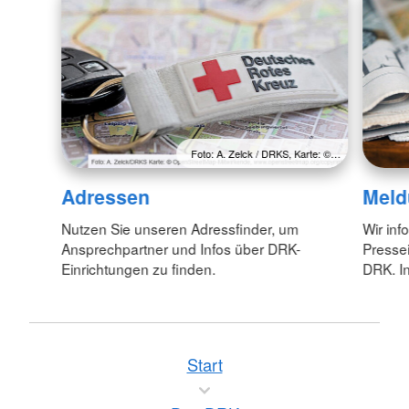
Foto: A. Zelck / DRKS, Karte: ©…
Adressen
Meld
Nutzen Sie unseren Adressfinder, um
Wir inf
Ansprechpartner und Infos über DRK-
Pressei
Einrichtungen zu finden.
DRK. In
Start