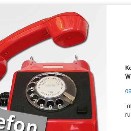
K
Wi
0
In
ru