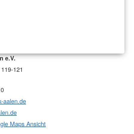
n e.V.
. 119-121
 0
k-aalen.de
len.de
ogle Maps Ansicht