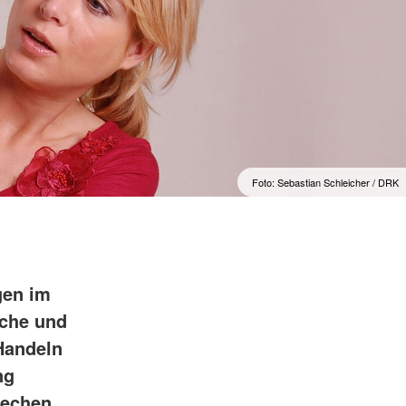
Foto: Sebastian Schleicher / DRK
gen im
iche und
 Handeln
ng
rechen,