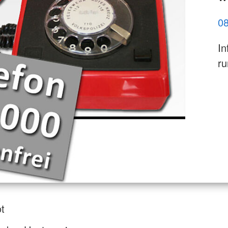
0
In
ru
t