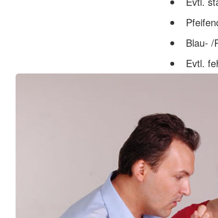
Evtl. s
Pfeife
Blau- /
Evtl. f