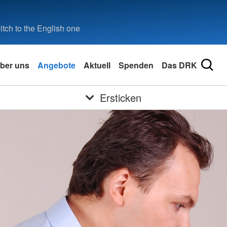
tch to the English one
ber uns
Angebote
Aktuell
Spenden
Das DRK
Ersticken