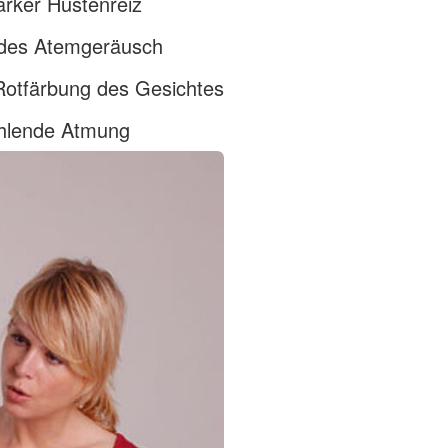
tarker Hustenreiz
ndes Atemgeräusch
Rotfärbung des Gesichtes
ehlende Atmung